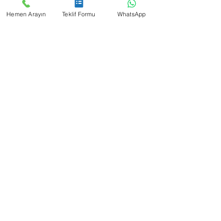
MAVİM TERCÜME
Hemen Arayın
Teklif Formu
WhatsApp
Asmalı Mescit, Meşrutiyet Cad. No:1,
34430 Beyoğlu/İstanbul
info@tercumeburosu.net
0532 783 97 08
Yasal Uyarılar
|
Veri Gizliliği
ÇALIŞMA SAATLERİ
Pazartesi: 09:00-18:30
Salı: 09:00-18:30
Çarşamba: 09:00-18:30
Perşembe: 09:00-18:30
Cuma: 09:00-18:30
Cumartesi: 09:00-16:30